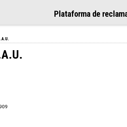
Plataforma de reclam
.A.U.
.A.U.
 909