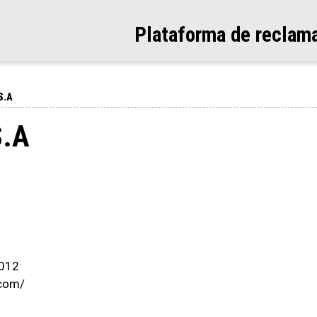
Plataforma de reclam
S.A
S.A
 012
.com/