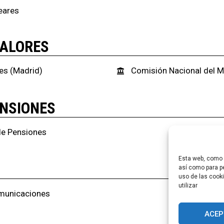
eares
VALORES
es (Madrid)
Comisión Nacional del M
ENSIONES
de Pensiones
Esta web, como m
así como para pe
uso de las cooki
utilizar
omunicaciones
ACEP