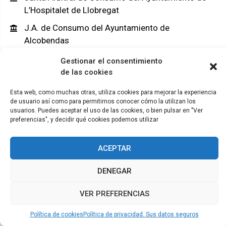
L’Hospitalet de Llobregat
J.A. de Consumo del Ayuntamiento de
Alcobendas
J.A. de Consumo del Ayuntamiento de Lleida
Gestionar el consentimiento
de las cookies
J.A. de Consumo del Ayuntamiento de Almería
J.A. de Consumo del Ayuntamiento de Madrid
Esta web, como muchas otras, utiliza cookies para mejorar la experiencia
de usuario así como para permitirnos conocer cómo la utilizan los
J.A. de Consumo del Ayuntamiento de Ávila
usuarios. Puedes aceptar el uso de las cookies, o bien pulsar en "Ver
preferencias", y decidir qué cookies podemos utilizar
J.A. de Consumo del Ayuntamiento de Avilés
ACEPTAR
© ADICAE - 2022
DENEGAR
VER PREFERENCIAS
Política de cookies
Política de privacidad. Sus datos seguros