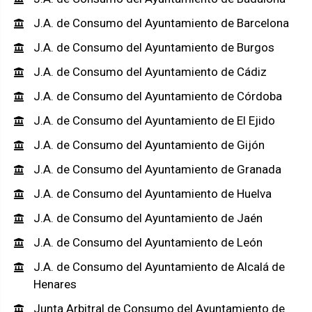
J.A. de Consumo del Ayuntamiento de Barcelona
J.A. de Consumo del Ayuntamiento de Burgos
J.A. de Consumo del Ayuntamiento de Cádiz
J.A. de Consumo del Ayuntamiento de Córdoba
J.A. de Consumo del Ayuntamiento de El Ejido
J.A. de Consumo del Ayuntamiento de Gijón
J.A. de Consumo del Ayuntamiento de Granada
J.A. de Consumo del Ayuntamiento de Huelva
J.A. de Consumo del Ayuntamiento de Jaén
J.A. de Consumo del Ayuntamiento de León
J.A. de Consumo del Ayuntamiento de Alcalá de
Henares
Junta Arbitral de Consumo del Ayuntamiento de